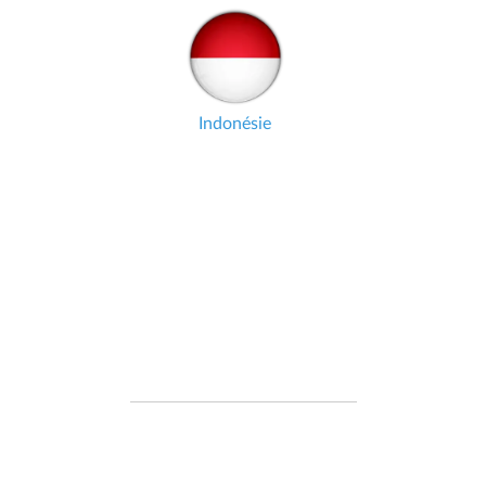
Indonésie
REAL-TIME DATA
Data jsou dotazována v reálném čase z
oficiálních vládních zdrojů, takže