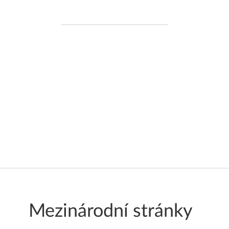
Jedna API, Mnoho států
Náší unikátní předností je, že naše API
funguje souvisle v jedenácti zemích
napříč Evropou. Nyní podporujeme i
Austrálii. To znamená, že pokuď Vás
byznys expanduje celosvětově, pak
nemusíte měnit své IT systémy
Mezinárodní stránky